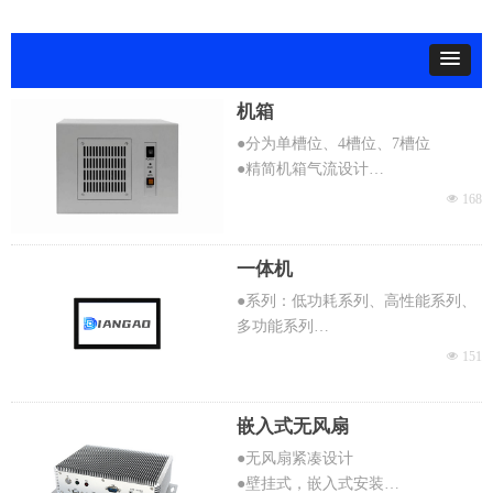
机箱
●分为单槽位、4槽位、7槽位
●精简机箱气流设计
●电源和HDD状态LED指示灯
넶
168
●后端可扩展，可支持一张全高卡
●抗震驱动器托架支持一个3.5寸硬盘
一体机
或2.5寸硬盘
●高性价比，可快速定制
●系列：低功耗系列、高性能系列、
多功能系列
●英寸全面屏无风扇设计
넶
151
●支持全面屏十点投射式电容屏，无
线电阻屏
嵌入式无风扇
●支持4个COM，4个USB,2个Intel千
兆网口
●无风扇紧凑设计
●支持嵌入式和VESA式安装
●壁挂式，嵌入式安装