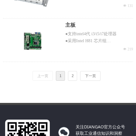
●支持12-28V输入
●采用Intel
넶
131
●毫秒级的网络之间协议转换
●支持6X COM,6X USB,2X Intel千兆
●配置任意基于CAN议2.0A和2.0B协
网口
议（11和29位标识符）
主板
●提供1X VGA,1X HDMI,支持双屏异
●支持生产者/消费者和查询/应答处
显
●支持intel4代 i3/i5/i7处理器
理
●高性价比，可快速定制
●采用Intel H81 芯片组
●配置最大支持128数据处理，共计
●支持10X USB,6X COM,2X千兆网
넶
219
包含256 CAN帧
口
●高性价比，可快速定制
●提供1X VGA,1X HDMI,支持双屏异
显
上一页
1
2
下一页
关注DIANGAO官方公众号
获取工业通信知识和洞察